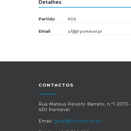
Detalhes
Partido
PDS
Email
a.f@jf-pontevel.pt
CONTACTOS
Rua Mateus Peixoto Barreto, n.º1 2070-
430 Pontével
Email:
geral@jf-pontevel.pt