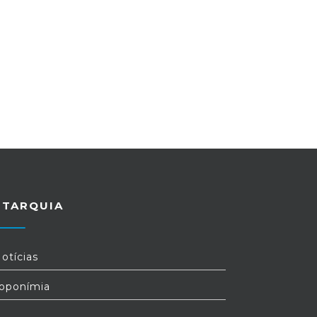
UTARQUIA
otícias
oponímia