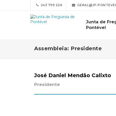
243 799 226
GERAL@JF-PONTEVEL
Junta de Fre
Pontével
Assembleia: Presidente
José Daniel Mendão Calixto
Presidente