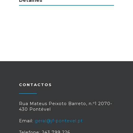
Detalhes
CONTACTOS
Rua Mateus Peixoto Barreto, n.º1 2070-
430 Pontével
Email:
geral@jf-pontevel.pt
Telefone: 243 799 226