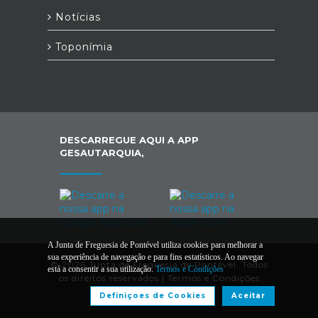
Notícias
Toponímia
DESCARREGUE AQUI A APP
GESAUTARQUIA,
A Junta de Freguesia de Pontével utiliza cookies para melhorar a
sua experiência de navegação e para fins estatísticos. Ao navegar
© 2026 Junta de Freguesia de Pontével. Todos
está a consentir a sua utilização.
Termos e Condições
os direitos reservados |
Termos e Condições
Definiçoes de Cookies
Aceitar