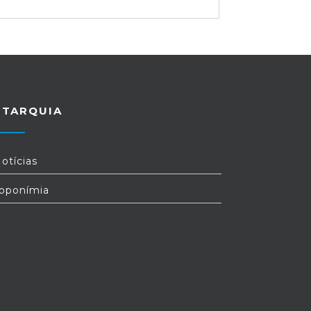
UTARQUIA
otícias
oponímia