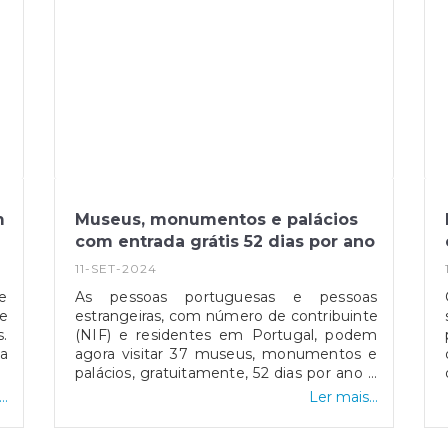
m
Museus, monumentos e palácios
com entrada grátis 52 dias por ano
11-SET-2024
e
As pessoas portuguesas e pessoas
de
estrangeiras, com número de contribuinte
.
(NIF) e residentes em Portugal, podem
a
agora visitar 37 museus, monumentos e
m
palácios, gratuitamente, 52 dias por ano e
m
em qualquer dia da semana. Esta nova
..
Ler mais...
m
medida, lançada a 1 de agosto, veio
o
substituir a anterior que apenas permitia a