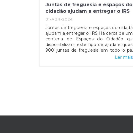
Juntas de freguesia e espaços do
cidadão ajudam a entregar o IRS
01-ABR-2024
Juntas de freguesia e espaços do cidad
ajudam a entregar o IRS.Há cerca de u
centena de Espaços do Cidadão qu
disponibilizam este tipo de ajuda e quas
900 juntas de freguesia em todo o paí
também apoiam a entrega do IRS.O
Ler mais.
contribuintes que necessitem de ajud
para entregar a sua declaração de IR
podem recorrer às juntas de freguesia
Espaços do Cidadão, bem como ao
serviços de Finanças, havendo centena
destes locais de apoio por todo 
país.Fonte: ECO