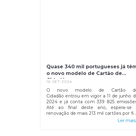
Quase 340 mil portugueses já tê
o novo modelo de Cartão de
Cidadão
16-SET-2024
O novo modelo de Cartão d
Cidadão entrou em vigor a 11 de junho 
2024 e já conta com 339 825 emissões
Até ao final deste ano, espera-se 
renovação de mais 213 mil cartões por fi
do prazo de validade.Com uma image
Ler mais.
totalmente renovada, inspirada e
símbolos portugueses, o novo modelo d