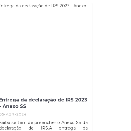
reforçando-se a segurança dos
documentos de identificação dos
cidadãos europeus, ao mesmo tempo
que, vem introduzir alterações à
informação que deve constar no Cartão
de Cidadão e à forma como é acedida e
armazenada essa mesma informação.
Fonte: AMA
Entrega da declaração de IRS 2023
- Anexo SS
05-ABR-2024
Saiba se tem de preencher o Anexo SS da
declaração de IRS.A entrega da