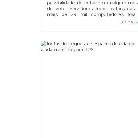
quiosques de atendimento self-service
possibilidade de votar em qualquer me
deixa de ser necessário a recolha d
de voto. Servidores foram reforçados 
dados biométricos no atendiment
mais de 29 mil computadores fora
presencial nos balcões do IRN.Fonte
comprados.MAI tenta manter equilíbri
Ler mais.
Portal da Justiça
entre deveres de transparência e discriç
sobre detalhes de segurança. Fonte:
Expresso