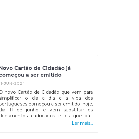
Novo Cartão de Cidadão já
começou a ser emitido
11-JUN-2024
O novo Cartão de Cidadão que vem para
simplificar o dia a dia e a vida dos
portugueses começou a ser emitido, hoje,
dia 11 de junho, e vem substituir os
documentos caducados e os que irão
caducar a partir desta data. A atualização
Ler mais...
tecnológica e física do Cartão de Cidadão
foi feita para cumprir as normas europeias,