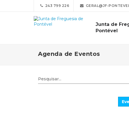
243 799 226
GERAL@JF-PONTEVEL
Junta de Fre
Pontével
Agenda de Eventos
Eve