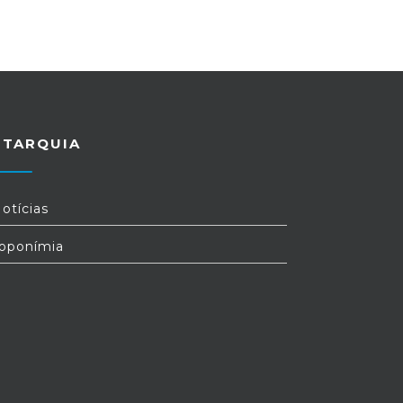
UTARQUIA
otícias
oponímia