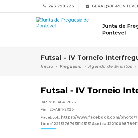
243 799 226
GERAL@JF-PONTEVEL
Junta de Fre
Pontével
Futsal - IV Torneio Interfreg
Início
Freguesia
Agenda de Eventos
Futsal - IV Torneio In
Início: 15-ABR-2026
Fim: 25-ABR-2026
https://www.facebook.com/photo/?
Facebook:
fbid=122131767435145131&set=a.122100987891