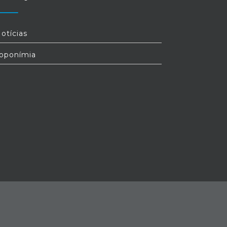
otícias
oponímia