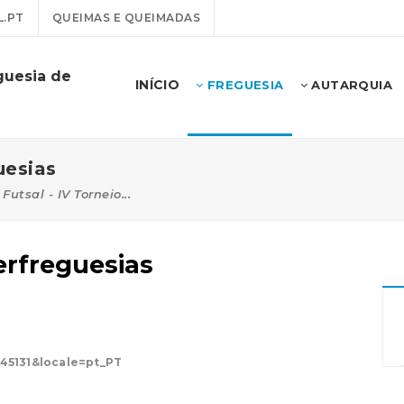
.PT
QUEIMAS E QUEIMADAS
guesia de
INÍCIO
FREGUESIA
AUTARQUIA
uesias
Futsal - IV Torneio...
terfreguesias
145131&locale=pt_PT