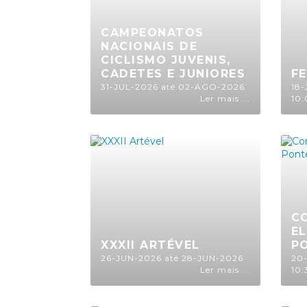
CAMPEONATOS
NACIONAIS DE
CICLISMO JUVENIS,
CADETES E JUNIORES
F
31-JUL-2026 até 02-AGO-2026
18-
Ler mais ...
10:
C
E
XXXII ARTÉVEL
PO
26-JUN-2026 até 28-JUN-2026
20
Ler mais ...
10: