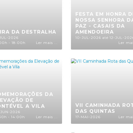
FESTA EM HONRA D
NOSSA SENHORA D
PAZ - CASAIS DA
EIRA DA DESTRALHA
AMENDOEIRA
JUL-2026
10-JUL-2026 até 12-JUL-20
00h - 18:00h
Ler mais ...
Ler mais
OMEMORAÇÕES DA
LEVAÇÃO DE
VII CAMINHADA RO
NTÉVEL A VILA
DAS QUINTAS
-JUN-2026
30h - 14:00h
Ler mais ...
17-MAI-2026
Ler mais