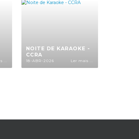
NOITE DE KARAOKE -
CCRA
 ...
18-ABR-2026
Ler mais ...