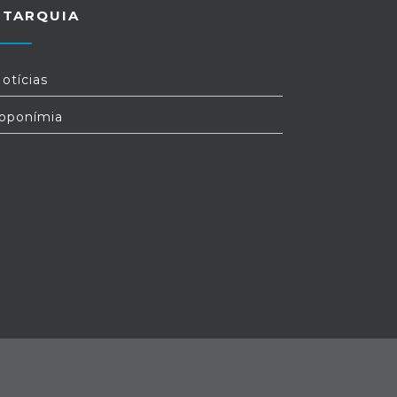
UTARQUIA
otícias
oponímia