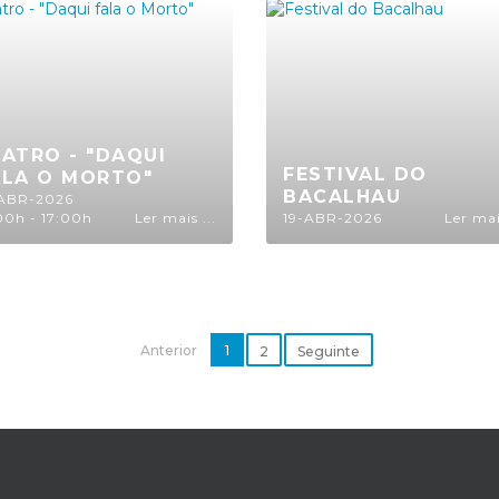
ATRO - "DAQUI
FESTIVAL DO
ALA O MORTO"
BACALHAU
-ABR-2026
00h - 17:00h
Ler mais ...
19-ABR-2026
Ler mais
Anterior
1
2
Seguinte