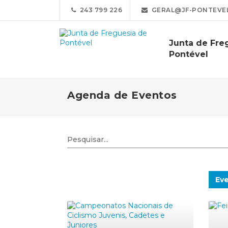
243 799 226
GERAL@JF-PONTEVEL
Junta de Fre
Pontével
Agenda de Eventos
Eve