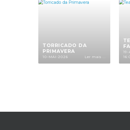
TE
TORRICADO DA
F
PRIMAVERA
19
10-MAI-2026
Ler mais ...
16: