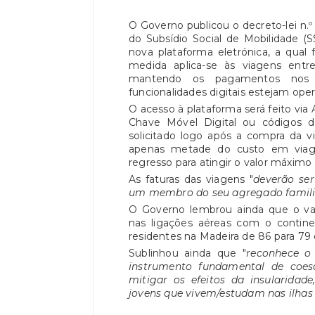
O Governo publicou o decreto-lei n.º
do Subsídio Social de Mobilidade (S
nova plataforma eletrónica, a qual f
medida aplica-se às viagens entr
mantendo os pagamentos nos 
funcionalidades digitais estejam oper
O acesso à plataforma será feito via
Chave Móvel Digital ou códigos 
solicitado logo após a compra da v
apenas metade do custo em viag
regresso para atingir o valor máximo 
As faturas das viagens "
deverão se
um membro do seu agregado famili
O Governo lembrou ainda que o val
nas ligações aéreas com o contine
residentes na Madeira de 86 para 79 
Sublinhou ainda que "
reconhece o
instrumento fundamental de coesão
mitigar os efeitos da insularidad
jovens que vivem/estudam nas ilhas