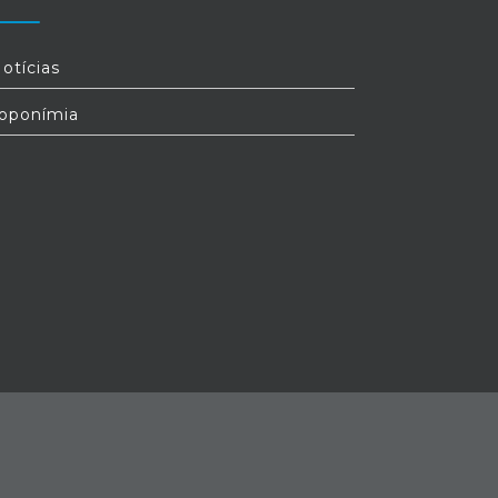
otícias
oponímia