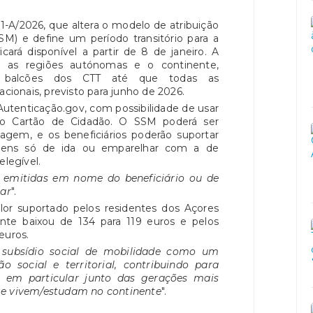
 1-A/2026, que altera o modelo de atribuição
SM) e define um período transitório para a
icará disponível a partir de 8 de janeiro. A
e as regiões autónomas e o continente,
balcões dos CTT até que todas as
acionais, previsto para junho de 2026.
 Autenticação.gov, com possibilidade de usar
do Cartão de Cidadão. O SSM poderá ser
iagem, e os beneficiários poderão suportar
ens só de ida ou emparelhar com a de
elegível.
r emitidas em nome do beneficiário ou de
ar
".
or suportado pelos residentes dos Açores
nte baixou de 134 para 119 euros e pelos
euros.
 subsídio social de mobilidade como um
 social e territorial, contribuindo para
e, em particular junto das gerações mais
 e vivem/estudam no continente
".