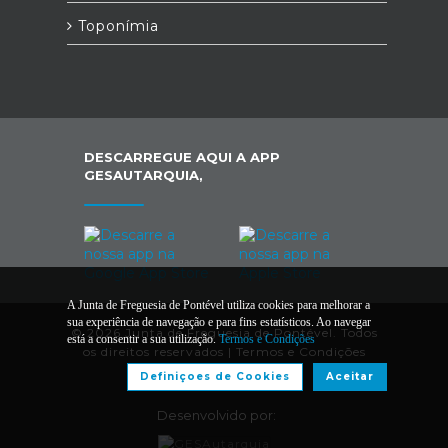
Toponímia
DESCARREGUE AQUI A APP
GESAUTARQUIA,
A Junta de Freguesia de Pontével utiliza cookies para melhorar a
sua experiência de navegação e para fins estatísticos. Ao navegar
© 2026 Junta de Freguesia de Pontével. Todos
está a consentir a sua utilização.
Termos e Condições
os direitos reservados |
Termos e Condições
Definiçoes de Cookies
Aceitar
Desenvolvido por: