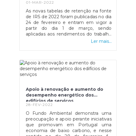
01-MAR-2022
As novas tabelas de retenção na fonte
de IRS de 2022 foram publicadas no dia
24 de fevereiro e entram em vigor a
partir do dia 1 de março, sendo
aplicadas aos rendimentos do trabalho
dependente, e tendo em vista a
Ler mais...
diminuição do efeito dos aumentos
salariais e dos novos escalões do IRS
que o Orçamento do Estado para 2022
pretende criar.O Governo explica que
desta forma os limites dos intervalos
dos escalões passaram por uma nova
atualização, em conjunto com a
redução das taxas já implementada
Apoio à renovação e aumento do
desde de janeiro, levando a que seja
desempenho energético dos
possível uma contínua aproximação
edifícios de serviços
entre o imposto retido e o imposto
28-FEV-2022
que efetivamente vai ser pago. Além
O Fundo Ambiental demonstra uma
disso, esta atualização prevenirá casos
preocupação e apoio perante iniciativas
"em que os aumentos salariais se
que promovam em Portugal uma
possam traduzir no imediato em
economia de baixo carbono, e nesse
diminuição de remuneração líquida",