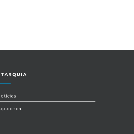
UTARQUIA
otícias
oponímia