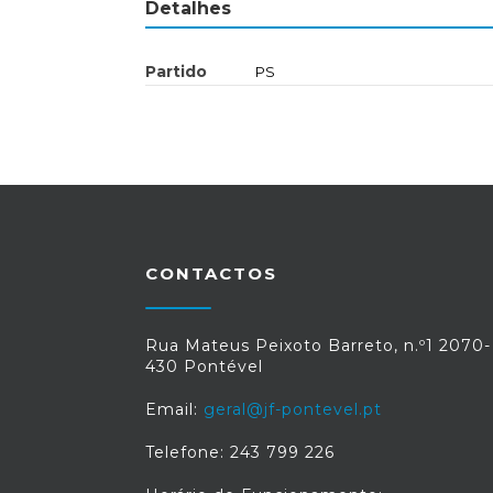
Detalhes
Partido
PS
CONTACTOS
Rua Mateus Peixoto Barreto, n.º1 2070-
430 Pontével
Email:
geral@jf-pontevel.pt
Telefone: 243 799 226