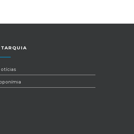
UTARQUIA
otícias
oponímia