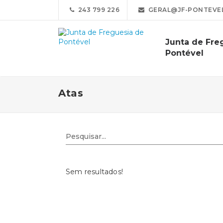
243 799 226
GERAL@JF-PONTEVEL
Junta de Fre
Pontével
Atas
Sem resultados!