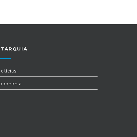
UTARQUIA
otícias
oponímia