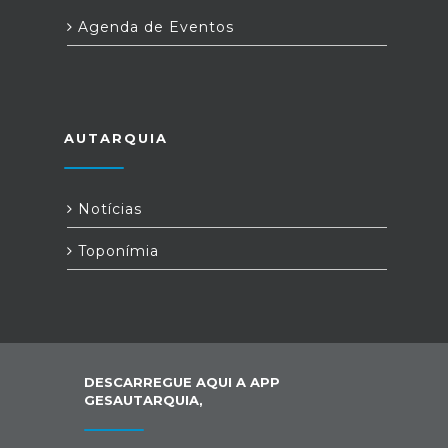
cônjuges ou equiparados dos
trabalhadores independentes.Até
Agenda de Eventos
quando deve ser entregue?Até 30 de
junho, juntamente com a Declaração
Modelo 3 de IRS.Fonte: Segurança
Social
AUTARQUIA
Notícias
Toponímia
DESCARREGUE AQUI A APP
GESAUTARQUIA,