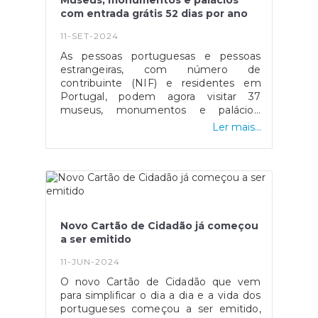
Museus, monumentos e palácios
a utilização do Cartão de Cidadão em
com entrada grátis 52 dias por ano
diversas situações, quer nos serviços
públicos, quer no setor privado, sem
11-SET-2024
necessidade do cartão ter de ser lido
As pessoas portuguesas e pessoas
por um leitor de cartões.Quem tem o
estrangeiras, com número de
Cartão de Cidadão no modelo anterior,
contribuinte (NIF) e residentes em
não precisa de substituir o documento
Portugal, podem agora visitar 37
de identificação, já que os cartões
museus, monumentos e palácios,
permanecem válidos até à data de
gratuitamente, 52 dias por ano e em
validade que está no documento. Os
Ler mais...
qualquer dia da semana. Esta nova
custos para a renovação do Cartão de
medida, lançada a 1 de agosto, veio
Cidadão continuam os mesmos.AMA e
substituir a anterior que apenas
IRN apostam em quiosques
permitia a entrada sem custos aos
biométricosPara facilitar a renovação
domingos e feriados.Para se ter direito
dos documentos de identificação, a
às entradas grátis, é preciso apresentar
Agência para a Modernização
na bilheteira o documento de
Administrativa (AMA), o Instituto dos
Novo Cartão de Cidadão já começou
identificação e o número de
Registos e do Notariado (IRN), o
a ser emitido
contribuinte, na primeira visita que se
Ministério dos Negócios Estrangeiros e
fizer num determinado dia. Ao longo
a Imprensa Nacional Casa da Moeda
11-JUN-2024
desse dia, é possível visitar esse local,
vão, no futuro, criar quiosques
O novo Cartão de Cidadão que vem
ou outro, as vezes que se quiser. Em
biométricos.Com estes quiosques de
para simplificar o dia a dia e a vida dos
cada entrada, só é preciso voltar a
atendimento self-service, deixa de ser
portugueses começou a ser emitido,
mostrar o documento de identificação
necessário a recolha de dados