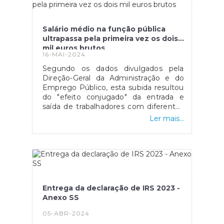
Igreja das MercêsGuimarãesMuseu de
Alberto Sampaio e extensão no
Palacete de SantiagoPaço dos
Duques, Castelo de Guimarães e Igreja
Salário médio na função pública
de São Miguel do CasteloLisboaCasa-
ultrapassa pela primeira vez os dois
Museu Dr. Anastácio
mil euros brutos
16-MAI-2024
GonçalvesMosteiro dos
JerónimosMuseu de Arte
Segundo os dados divulgados pela
PopularMuseu Nacional de
Direção-Geral da Administração e do
ArqueologiaMuseu Nacional de Arte
Emprego Público, esta subida resultou
AntigaMuseu Nacional de
do "efeito conjugado" da entrada e
EtnologiaMuseu Nacional do
saída de trabalhadores com diferentes
AzulejoMuseu Nacional do Teatro e da
níveis salariais, de medidas de
Ler mais...
DançaMuseu Nacional do TrajeMuseu
valorização que foram aprovadas e da
Nacional dos Coches e Picadeiro
atualização do valor do salário
RealMuseu Nacional de Arte
mínimo.Fonte: SIC Notícias
Contemporânea — Museu do
ChiadoPanteão Nacional, em
LisboaPalácio Nacional da AjudaTorre
de Belém, em LisboaMafraMuseu
Entrega da declaração de IRS 2023 -
Nacional da MúsicaPalácio Nacional de
Anexo SS
MafraMiranda do DouroMuseu da Terra
de MirandaNazaréMuseu Dr. Joaquim
05-ABR-2024
MansoLamegoMuseu de