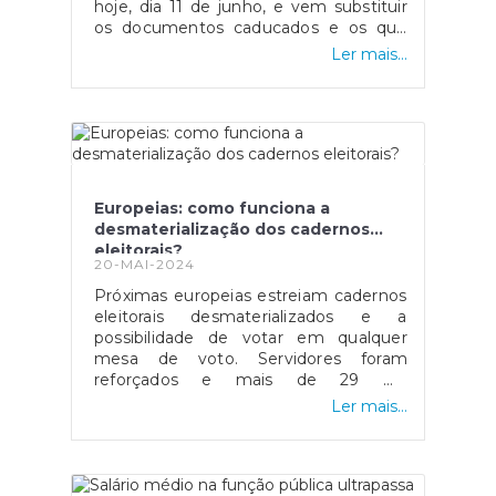
hoje, dia 11 de junho, e vem substituir
e o número de contribuinte. Ao todo,
biométricos no atendimento presencial
os documentos caducados e os que
tem-se direito a 52 dias por ano de
nos balcões do IRN.Fonte: Portal da
irão caducar a partir desta data. A
acesso grátis, à escolha entre dias de
Ler mais...
Justiça
atualização tecnológica e física do
semana, fins de semana ou feriados.
Cartão de Cidadão foi feita para cumprir
Em 2024, como a medida só entrou
as normas europeias, reforçando-se a
em vigor em agosto, serão 22 os dias
segurança dos documentos de
grátis para usufruir até final do
identificação dos cidadãos europeus,
ano.Conheça a lista de 37 locais que
ao mesmo tempo que, vem introduzir
podem ser visitados
alterações à informação que deve
gratuitamente:AlcobaçaMosteiro de
Europeias: como funciona a
constar no Cartão de Cidadão e à
AlcobaçaBatalhaMosteiro de Santa
desmaterialização dos cadernos
forma como é acedida e armazenada
Maria da VitóriaBejaMuseu Rainha D.
eleitorais?
essa mesma informação. Fonte: AMA
Leonor e extensão na Igreja de Santo
20-MAI-2024
AmaroBragaMuseu D. Diogo de
Próximas europeias estreiam cadernos
SousaMuseu dos
eleitorais desmaterializados e a
BiscainhosBragançaMuseu do Abade
possibilidade de votar em qualquer
de BaçalCaldas da RainhaMuseu José
mesa de voto. Servidores foram
MalhoaMuseu da CerâmicaCoimbra e
reforçados e mais de 29 mil
Condeixa-a-NovaMuseu Nacional de
computadores foram comprados.MAI
Ler mais...
Conímbriga, em Condeixa-a-
tenta manter equilíbrio entre deveres
NovaMuseu Nacional de Machado de
de transparência e discrição sobre
Castro, em CoimbraÉvoraMuseu
detalhes de segurança. Fonte:
Nacional Frei Manuel do Cenáculo e
Expresso