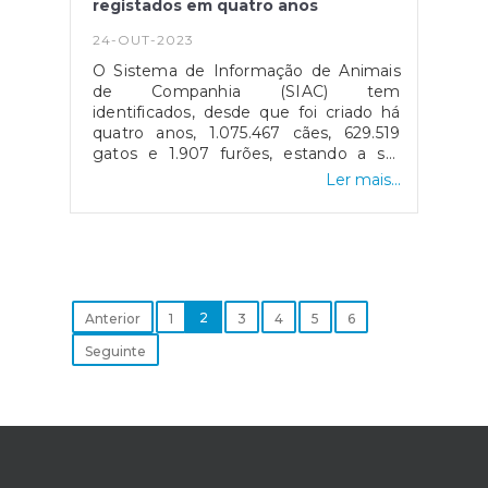
seus titulares e dos respetivos
registados em quatro anos
agregados familiares e os rendimentos
24-OUT-2023
de atividade não ultrapassem 4 vezes o
valor do IAS (1.921,72€, em
O Sistema de Informação de Animais
2023);Trabalhadores que exerçam em
de Companhia (SIAC) tem
Portugal, com carácter temporário,
identificados, desde que foi criado há
atividade por conta própria e que
quatro anos, 1.075.467 cães, 629.519
provem o seu enquadramento em
gatos e 1.907 furões, estando a ser
regime de proteção social obrigatório
preparada uma nova campanha de
Ler mais...
de outro país;Proprietários de
sensibilização.Fonte: Notícias ao
embarcações de pesca local e costeira
Minuto
que integrem o rol de tripulação e que
- https://www.noticiasaominuto.com/pais/2426023
exerçam efetiva atividade profissional
de-1-7-milhoes-de-caes-e-gatos-
nestas embarcações;Apanhadores de
registados-em-quat...
espécies marinhas e os pescadores
apeados;Titulares de rendimentos da
2
Anterior
1
3
4
5
6
categoria B resultantes
Seguinte
exclusivamente da produção de
eletricidade para autoconsumo ou
através de unidades de pequena
produção a partir de energias
renováveis;Titulares de rendimentos da
categoria B resultantes
exclusivamente de contratos de