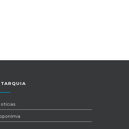
UTARQUIA
otícias
oponímia