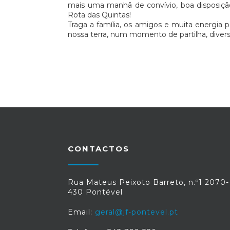
mais uma manhã de convívio, boa disposição
Rota das Quintas!
Traga a família, os amigos e muita energia 
nossa terra, num momento de partilha, divers
CONTACTOS
Rua Mateus Peixoto Barreto, n.º1 2070-
430 Pontével
Email:
geral@jf-pontevel.pt