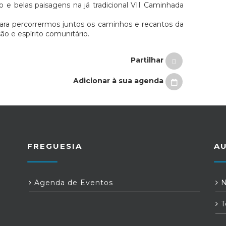
 e belas paisagens na já tradicional VII Caminhada
para percorrermos juntos os caminhos e recantos da
ão e espírito comunitário.
Partilhar
Adicionar à sua agenda
FREGUESIA
A
Agenda de Eventos
N
T